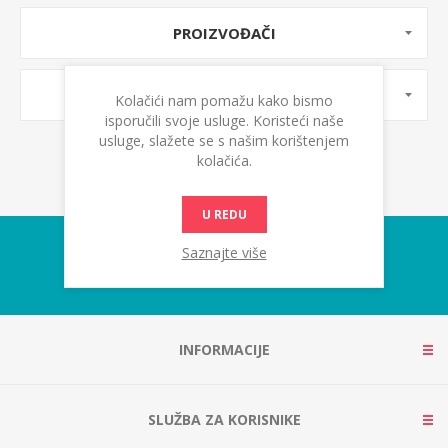
PROIZVOĐAČI
OZNAKE PROIZVODA
Kolačići nam pomažu kako bismo
isporučili svoje usluge. Koristeći naše
usluge, slažete se s našim korištenjem
kolačića.
U REDU
Saznajte više
INFORMACIJE
SLUŽBA ZA KORISNIKE