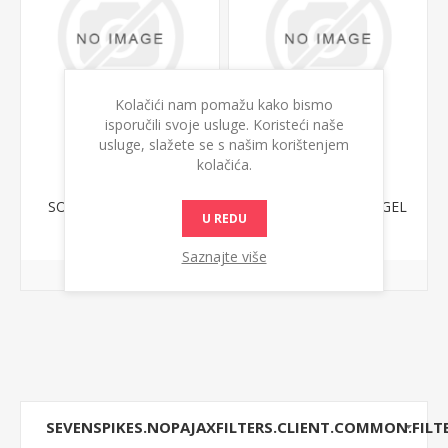
Kolačići nam pomažu kako bismo
isporučili svoje usluge. Koristeći naše
usluge, slažete se s našim korištenjem
kolačića.
BELUPO SKIN
BELUPO SKIN
SOLUTIONS APSORIA
SOLUTIONS ASKAR GEL
U REDU
RAST.100ml
15ml
1.827,00 din.
1.310,00 din.
Saznajte više
SEVENSPIKES.NOPAJAXFILTERS.CLIENT.COMMON.FILT