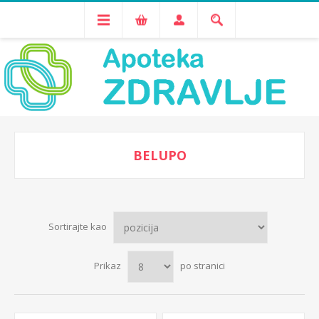
BELUPO
Sortirajte kao
Prikaz
po stranici