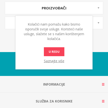
PROIZVOĐAČI
OZNAKE PROIZVODA
Kolačići nam pomažu kako bismo
isporučili svoje usluge. Koristeći naše
usluge, slažete se s našim korištenjem
kolačića.
U REDU
Saznajte više
INFORMACIJE
SLUŽBA ZA KORISNIKE