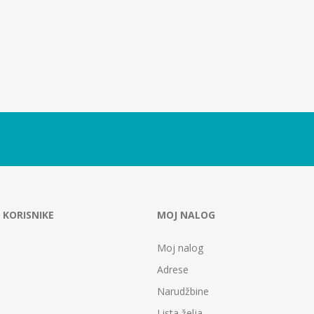
 KORISNIKE
MOJ NALOG
Moj nalog
Adrese
Narudžbine
Lista želja