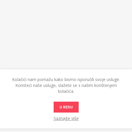
Kolačići nam pomažu kako bismo isporučili svoje usluge.
Koristeći naše usluge, slažete se s našim korištenjem
kolačića.
U REDU
Saznajte više