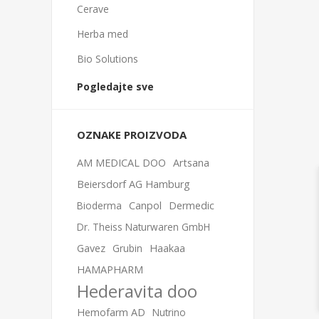
Cerave
Herba med
Bio Solutions
Pogledajte sve
OZNAKE PROIZVODA
AM MEDICAL DOO
Artsana
Beiersdorf AG Hamburg
Bioderma
Canpol
Dermedic
Dr. Theiss Naturwaren GmbH
Gavez
Grubin
Haakaa
HAMAPHARM
Hederavita doo
Hemofarm AD
Nutrino