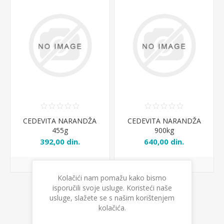
CEDEVITA NARANDŽA
CEDEVITA NARANDŽA
455g
900kg
392,00 din.
640,00 din.
Kolačići nam pomažu kako bismo
isporučili svoje usluge. Koristeći naše
usluge, slažete se s našim korištenjem
kolačića.