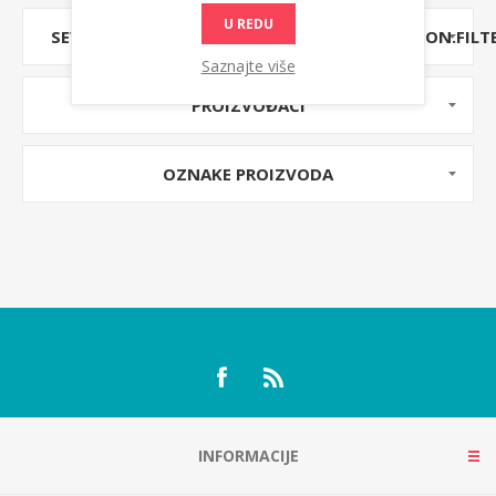
U REDU
SEVENSPIKES.NOPAJAXFILTERS.CLIENT.COMMON.FILT
Saznajte više
PROIZVOĐAČI
OZNAKE PROIZVODA
INFORMACIJE