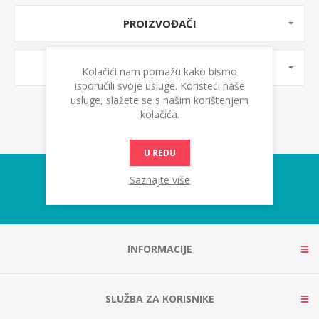
PROIZVOĐAČI
OZNAKE PROIZVODA
Kolačići nam pomažu kako bismo
isporučili svoje usluge. Koristeći naše
usluge, slažete se s našim korištenjem
kolačića.
U REDU
Saznajte više
INFORMACIJE
SLUŽBA ZA KORISNIKE