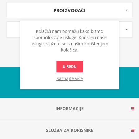
PROIZVOĐAČI
OZNAKE PROIZVODA
Kolačići nam pomažu kako bismo
isporučili svoje usluge. Koristeći naše
usluge, slažete se s našim korištenjem
kolačića.
U REDU
Saznajte više
INFORMACIJE
SLUŽBA ZA KORISNIKE