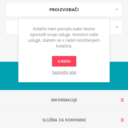
PROIZVOĐAČI
OZNAKE PROIZVODA
Kolačići nam pomažu kako bismo
isporučili svoje usluge. Koristeći naše
usluge, slažete se s našim korištenjem
kolačića.
U REDU
Saznajte više
INFORMACIJE
SLUŽBA ZA KORISNIKE