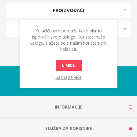
PROIZVOĐAČI
OZNAKE PROIZVODA
Kolačići nam pomažu kako bismo
isporučili svoje usluge. Koristeći naše
usluge, slažete se s našim korištenjem
kolačića.
U REDU
Saznajte više
INFORMACIJE
SLUŽBA ZA KORISNIKE