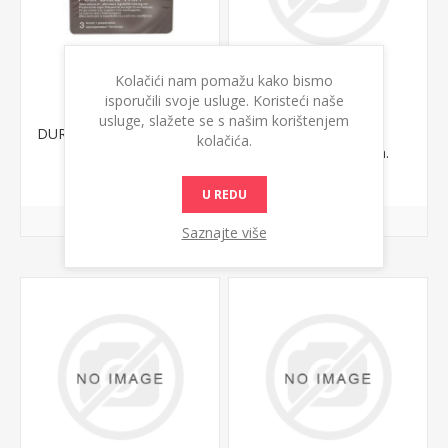
Kolačići nam pomažu kako bismo
isporučili svoje usluge. Koristeći naše
usluge, slažete se s našim korištenjem
DUREX FEEL ULTRATHIN
DUREX INTENSE
kolačića.
ORGASMIC 1 kom.
361,60 din.
145,29 din.
U REDU
Saznajte više