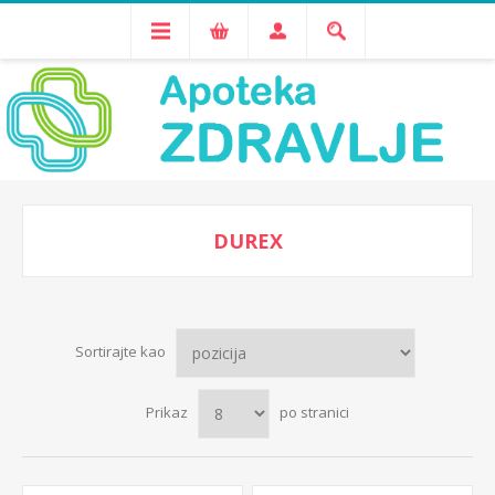
DUREX
Sortirajte kao
Prikaz
po stranici