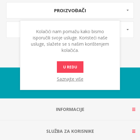
PROIZVOĐAČI
OZNAKE PROIZVODA
Kolačići nam pomažu kako bismo
isporučili svoje usluge. Koristeći naše
usluge, slažete se s našim korištenjem
kolačića.
U REDU
Saznajte više
INFORMACIJE
SLUŽBA ZA KORISNIKE