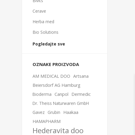
Bivits
Cerave
Herba med
Bio Solutions
Pogledajte sve
OZNAKE PROIZVODA
AM MEDICAL DOO
Artsana
Beiersdorf AG Hamburg
Bioderma
Canpol
Dermedic
Dr. Theiss Naturwaren GmbH
Gavez
Grubin
Haakaa
HAMAPHARM
Hederavita doo