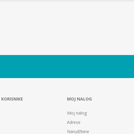
 KORISNIKE
MOJ NALOG
Moj nalog
Adrese
Narudžbine