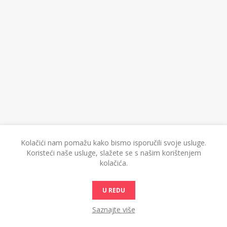
Kolačići nam pomažu kako bismo isporučili svoje usluge.
Koristeći naše usluge, slažete se s našim korištenjem
kolačića.
U REDU
Saznajte više