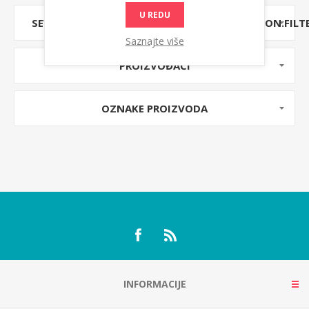
U REDU
SEVENSPIKES.NOPAJAXFILTERS.CLIENT.COMMON.FILT
Saznajte više
PROIZVOĐAČI
OZNAKE PROIZVODA
INFORMACIJE