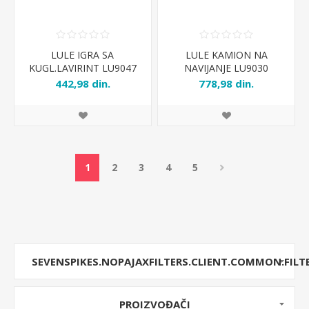
LULE IGRA SA
LULE KAMION NA
KUGL.LAVIRINT LU9047
NAVIJANJE LU9030
442,98 din.
778,98 din.
1
2
3
4
5
SEVENSPIKES.NOPAJAXFILTERS.CLIENT.COMMON.FILT
PROIZVOĐAČI