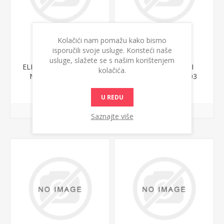
Kolačići nam pomažu kako bismo
isporučili svoje usluge. Koristeći naše
usluge, slažete se s našim korištenjem
ELFI ŠOLJA NON SPILL
LULE DIDAKTIČKI
kolačića.
MAG.250ml RK111
PRSTENOVI LU8903
615,00 din.
1.669,25 din.
U REDU
Saznajte više