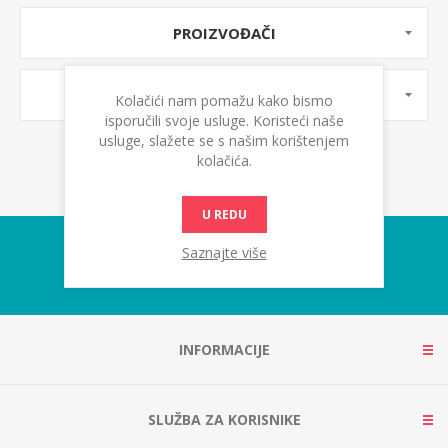
PROIZVOĐAČI
OZNAKE PROIZVODA
Kolačići nam pomažu kako bismo
isporučili svoje usluge. Koristeći naše
usluge, slažete se s našim korištenjem
kolačića.
U REDU
Saznajte više
INFORMACIJE
SLUŽBA ZA KORISNIKE