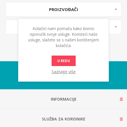
PROIZVOĐAČI
OZNAKE PROIZVODA
Kolačići nam pomažu kako bismo
isporučili svoje usluge. Koristeći naše
usluge, slažete se s našim korištenjem
kolačića.
U REDU
Saznajte više
INFORMACIJE
SLUŽBA ZA KORISNIKE