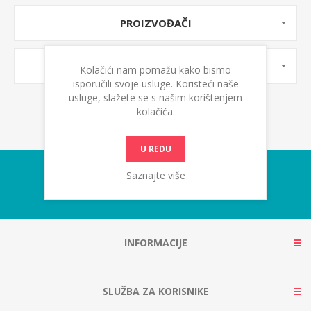
PROIZVOĐAČI
OZNAKE PROIZVODA
Kolačići nam pomažu kako bismo
isporučili svoje usluge. Koristeći naše
usluge, slažete se s našim korištenjem
kolačića.
U REDU
Saznajte više
INFORMACIJE
SLUŽBA ZA KORISNIKE