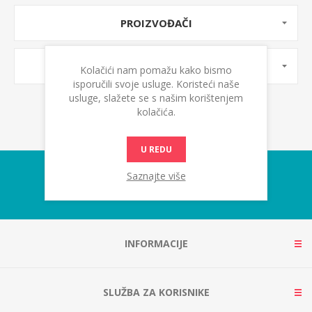
PROIZVOĐAČI
OZNAKE PROIZVODA
Kolačići nam pomažu kako bismo
isporučili svoje usluge. Koristeći naše
usluge, slažete se s našim korištenjem
kolačića.
U REDU
Saznajte više
INFORMACIJE
SLUŽBA ZA KORISNIKE