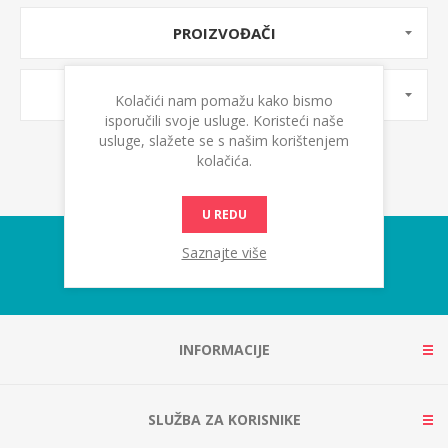
PROIZVOĐAČI
OZNAKE PROIZVODA
Kolačići nam pomažu kako bismo
isporučili svoje usluge. Koristeći naše
usluge, slažete se s našim korištenjem
kolačića.
U REDU
Saznajte više
INFORMACIJE
SLUŽBA ZA KORISNIKE