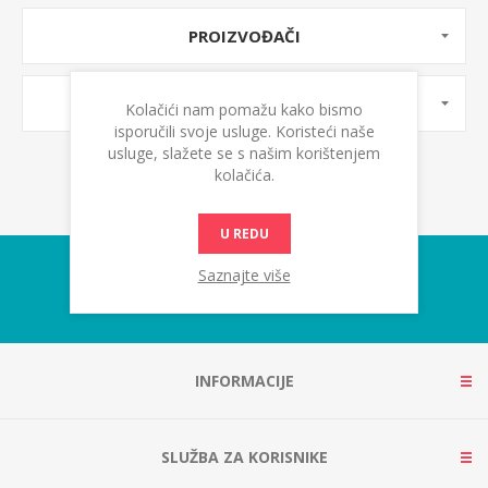
PROIZVOĐAČI
OZNAKE PROIZVODA
Kolačići nam pomažu kako bismo
isporučili svoje usluge. Koristeći naše
usluge, slažete se s našim korištenjem
kolačića.
U REDU
Saznajte više
INFORMACIJE
SLUŽBA ZA KORISNIKE