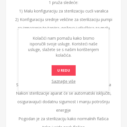
1 pruža sledeće:
1) Malu konfiguraciju za sterilizaciju cucli varalica
2) Konfiguraciju srednje veličine za sterilizaciju pumpi
za izmazanje te tanjira, noževa i viljuškica za malu
decu
Kolačići nam pomažu kako bismo
isporučili svoje usluge. Koristeći naše
3) Velika konfiguracija za sterilizaciju 6 bočica
usluge, slažete se s našim korištenjem
kolačića.
Karakteristike:
U REDU
Podesiv po visini
Saznajte više
Sterilizuje 6 AVENT bočica i pribora za oko 6 minuta
Nakon sterilizacije aparat će se automatski isključiti,
osiguravajući dodatnu sigurnost i manju potrošnju
energije
Pogodan je za sterilizaciju kako normalnih flašica