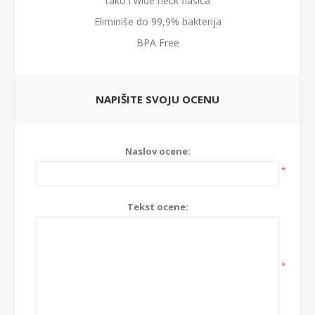
tako i wide neck flašica
Eliminiše do 99,9% bakterija
BPA Free
NAPIŠITE SVOJU OCENU
Naslov ocene:
*
Tekst ocene:
*