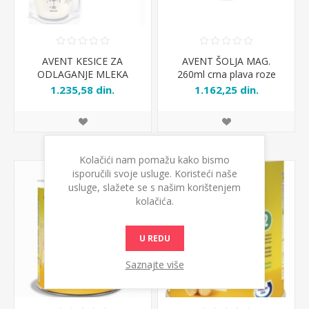
AVENT KESICE ZA
AVENT ŠOLJA MAG.
ODLAGANJE MLEKA
260ml crna plava roze
7363
1.235,58 din.
1.162,25 din.
Kolačići nam pomažu kako bismo
isporučili svoje usluge. Koristeći naše
usluge, slažete se s našim korištenjem
kolačića.
U REDU
Saznajte više