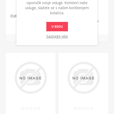
isporučili svoje usluge. Koristeći naše
usluge, slažete se s našim korištenjem
kolačića.
CURAPROX PERIO PLUS
CURASEPT
ZERO 200ML
INTERDENTALNA
CETKICA P06
1.262,37 din.
835,30 din.
U REDU
Saznajte više