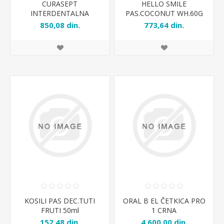
CURASEPT
HELLO SMILE
INTERDENTALNA
PAS.COCONUT WH.60G
CETKICA P08
850,08 din.
773,64 din.
KOSILI PAS DEC.TUTI
ORAL B EL ČETKICA PRO
FRUTI 50ml
1 CRNA
152,48 din.
4.600,00 din.