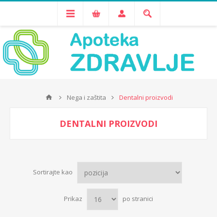
Nega i zaštita
Dentalni proizvodi
DENTALNI PROIZVODI
Sortirajte kao
Prikaz
po stranici