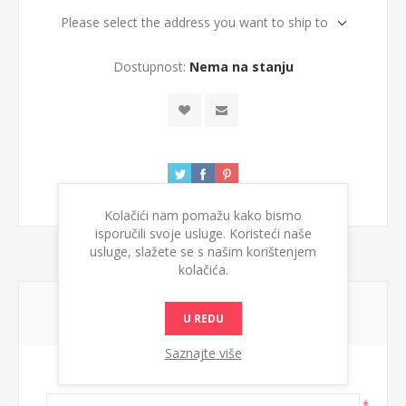
Please select the address you want to ship to
Dostupnost:
Nema na stanju
Kolačići nam pomažu kako bismo
isporučili svoje usluge. Koristeći naše
usluge, slažete se s našim korištenjem
kolačića.
NAPIŠITE SVOJU OCENU
U REDU
Saznajte više
Naslov ocene:
*