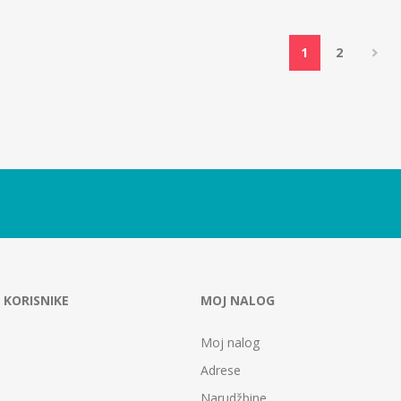
1
2
 KORISNIKE
MOJ NALOG
Moj nalog
Adrese
Narudžbine