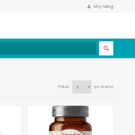
Moj nalog
Prikaz
po stranici