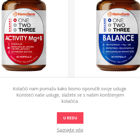
WO THREE ACTIVITY Mg+B 60
ONE TWO THREE BALANCE 3
Kolačići nam pomažu kako bismo isporučili svoje usluge.
caps,
Koristeći naše usluge, slažete se s našim korištenjem
kolačića.
2.014,00 din.
1.543,81 din.
U REDU
Saznajte više