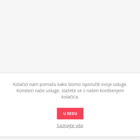
Kolačići nam pomažu kako bismo isporučili svoje usluge.
Koristeći naše usluge, slažete se s našim korištenjem
kolačića.
U REDU
Saznajte više