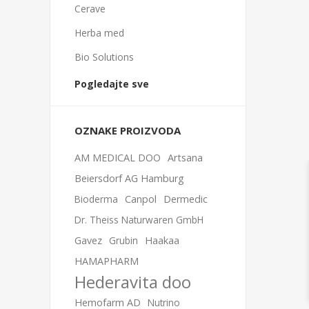
Cerave
Herba med
Bio Solutions
Pogledajte sve
OZNAKE PROIZVODA
AM MEDICAL DOO
Artsana
Beiersdorf AG Hamburg
Bioderma
Canpol
Dermedic
Dr. Theiss Naturwaren GmbH
Gavez
Grubin
Haakaa
HAMAPHARM
Hederavita doo
Hemofarm AD
Nutrino