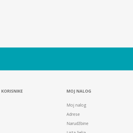
 KORISNIKE
MOJ NALOG
Moj nalog
Adrese
Narudžbine
Lista želja