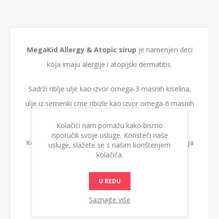
MegaKid Allergy & Atopic sirup
je namenjen deci
koja imaju alergije i atopijski dermatitis.
Sadrži riblje ulje kao izvor omega-3 masnih kiselina,
ulje iz semenki crne ribizle kao izvor omega-6 masnih
kiselina i vitamin D3.
Kolačići nam pomažu kako bismo
isporučili svoje usluge. Koristeći naše
Koristi se kod alergija i atopijskog dermatitisa, stanja
usluge, slažete se s našim korištenjem
kolačića.
koja se manifestuju svrabom i upalom kože.
U REDU
Saznajte više
Korisna dejstva proizvoda: