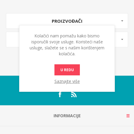
PROIZVOĐAČI
Kolačići nam pomažu kako bismo
OZNAKE PROIZVODA
isporučili svoje usluge. Koristeći naše
usluge, slažete se s našim korištenjem
kolačića.
U REDU
Saznajte više
INFORMACIJE