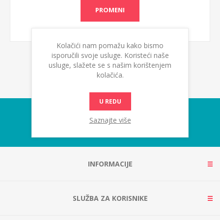
PROMENI
Kolačići nam pomažu kako bismo
isporučili svoje usluge. Koristeći naše
usluge, slažete se s našim korištenjem
kolačića.
U REDU
Saznajte više
INFORMACIJE
SLUŽBA ZA KORISNIKE