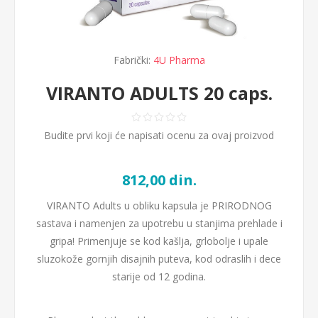
Fabrički:
4U Pharma
VIRANTO ADULTS 20 caps.
Budite prvi koji će napisati ocenu za ovaj proizvod
812,00 din.
VIRANTO Adults u obliku kapsula je PRIRODNOG
sastava i namenjen za upotrebu u stanjima prehlade i
gripa! Primenjuje se kod kašlja, grlobolje i upale
sluzokože gornjih disajnih puteva, kod odraslih i dece
starije od 12 godina.