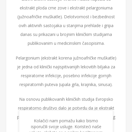
ekstrakt ploda crne zove i ekstrakt pelargoniuma
(južnoafričke muškatle). Delotvornost i bezbednost
ovih aktivnih sastojaka u stanjima prehlade i gripa
danas su prikazani u brojnim kliničkim studijama
publikovanim u medicinskim časopisima.
Pelargonium (ekstrakt korena južnoafričke muškatle)
je jedna od klinički najispitivanijih lekovitih biljaka za
respiratorne infekcije, posebno infekcije gornjih
respiratornih puteva (upala grla, krajnika, sinusa).
Na osnovu publikovanih kliničkih studija Evropsko
respiratorno društvo dalo je potvrdu da je ekstrakt
pelargoniuma prirodni sastojak za tretman akutnog
Kolačići nam pomažu kako bismo
bronhitisa. U Nemačkoj je ekstrakt pelargoniuma
isporučili svoje usluge. Koristeći naše